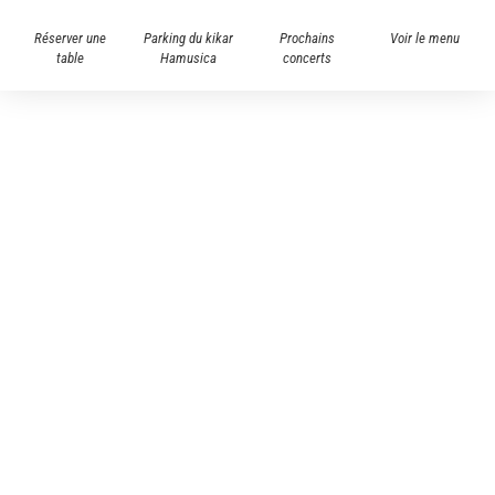
Réserver une
Parking du kikar
Prochains
Voir le menu
table
Hamusica
concerts
RESTAURANTS & BARS
Andalucia
»
Andalucia
Accueil
RÉSERVATION
MENU