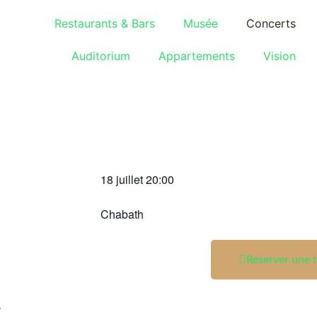
Restaurants & Bars
Musée
Concerts
Auditorium
Appartements
Vision
18 juillet
20:00
Chabath
Réserver une t
t