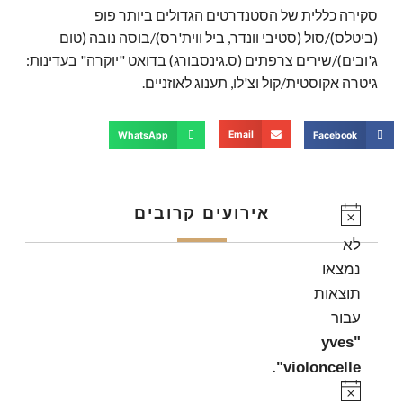
סקירה כללית של הסטנדרטים הגדולים ביותר פופ
(ביטלס)/סול (סטיבי וונדר, ביל ווית'רס)/בוסה נובה (טום
ג'ובים)/שירים צרפתים (ס.גינסבורג) בדואט "יוקרה" בעדינות:
גיטרה אקוסטית/קול וצ'לו, תענוג לאוזניים.
Email
WhatsApp
Facebook
אירועים קרובים
Notice
לא
נמצאו
תוצאות
עבור
"yves
.
violoncelle"
Notice