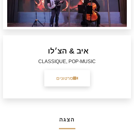
איב & הצ׳לו
CLASSIQUE, POP-MUSIC
סרטונים
הצגה