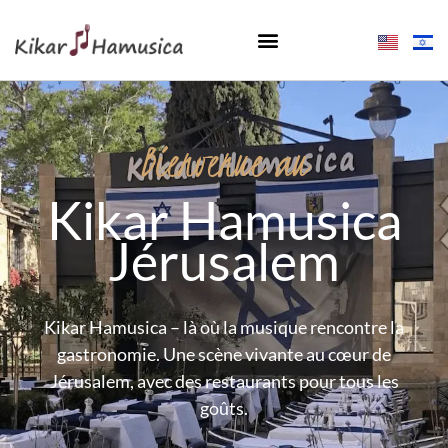
Bienvenue au
Kikar Hamusica
Jérusalem
Kikar Hamusica – là où la musique rencontre la
gastronomie. Une scène vivante au cœur de
Jérusalem, avec des restaurants pour tous les
goûts.